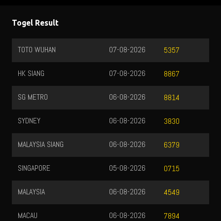
Togel Result
TOTO WUHAN
07-08-2026
5357
HK SIANG
07-08-2026
8867
SG METRO
06-08-2026
8814
SYDNEY
06-08-2026
3830
MALAYSIA SIANG
06-08-2026
6379
SINGAPORE
05-08-2026
0715
MALAYSIA
06-08-2026
4549
MACAU
06-08-2026
7894