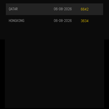
QATAR
06-08-2026
6642
HONGKONG
06-08-2026
3634