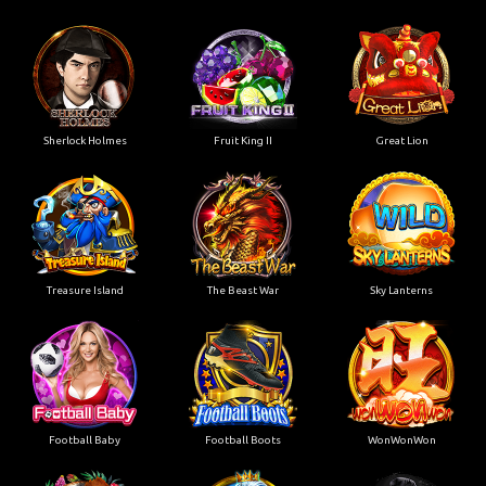
Sherlock Holmes
Fruit King II
Great Lion
Treasure Island
The Beast War
Sky Lanterns
Football Baby
Football Boots
WonWonWon