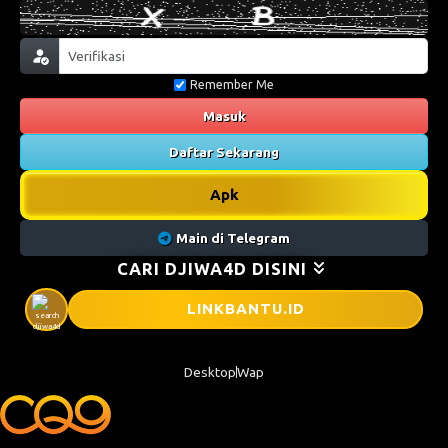
Remember Me
Masuk
Daftar Sekarang
Apk
Main di Telegram
CARI DJIWA4D DISINI
LINKBANTU
.ID
Desktop
Wap