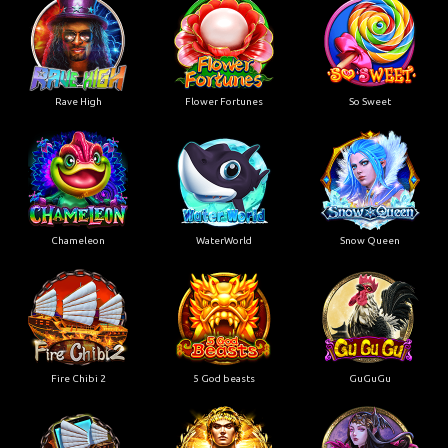
Rave High
Flower Fortunes
So Sweet
Chameleon
WaterWorld
Snow Queen
Fire Chibi 2
5 God beasts
GuGuGu