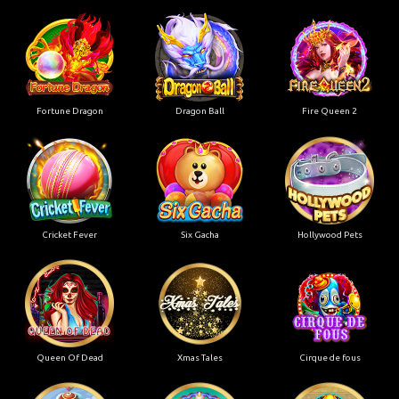
Fortune Dragon
Dragon Ball
Fire Queen 2
Cricket Fever
Six Gacha
Hollywood Pets
Queen Of Dead
Xmas Tales
Cirque de fous