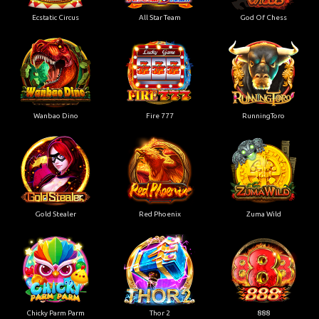
Ecstatic Circus
All Star Team
God Of Chess
Wanbao Dino
Fire 777
RunningToro
Gold Stealer
Red Phoenix
Zuma Wild
Chicky Parm Parm
Thor 2
888