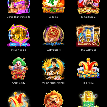
Jump Higher mobile
Da Fa Cai
Fa Cai Shen 2
Move n Jump
Lucky Bats M
168 Lucky Bag
Crazy Crazy
Watah Master Turbo
Top Ace 2