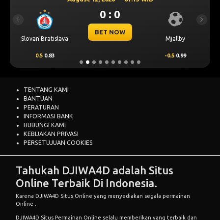
0 : 0
Previous
Next
BET NOW
Slovan Bratislava
Mjallby
0.5
0.83
-0.5
0.99
TENTANG KAMI
BANTUAN
PERATURAN
INFORMASI BANK
HUBUNGI KAMI
KEBIJAKAN PRIVASI
PERSETUJUAN COOKIES
Tahukah DJIWA4D adalah Situs
Online Terbaik Di Indonesia.
Karena DJIWA4D Situs Online yang menyediakan segala permainan
Online .
DJIWA4D Situs
Permainan Online
selalu memberikan yang terbaik dan