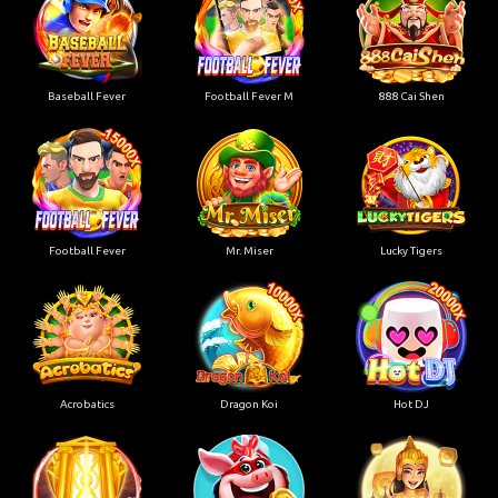
Baseball Fever
Football Fever M
888 Cai Shen
Football Fever
Mr. Miser
Lucky Tigers
Acrobatics
Dragon Koi
Hot DJ