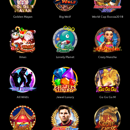
Golden Mayan
Big Wolf
World Cup Russia2018
Xmas
Lonely Planet
Crazy Nuozha
All Wilds
Jewel Luxury
Gu Gu Gu M