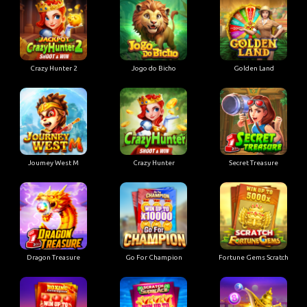
Crazy Hunter 2
Jogo do Bicho
Golden Land
Joumey West M
Crazy Hunter
Secret Treasure
Dragon Treasure
Go For Champion
Fortune Gems Scratch