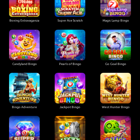
Boxing Extravaganza
Super Ace Scratch
Magic Lamp Bingo
Candyland Bingo
Pearls of Bingo
Go Goal Bingo
Bingo Adventure
Jackpot Bingo
West Hunter Bingo