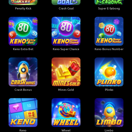
Penalty Kick
Crash Goal
Super E-Sabong
Keno Extra Bet
Keno Super Chance
Keno Bonus Number
Crash Bonus
Mines Gold
Plinko
Keno
Wheel
Limbo