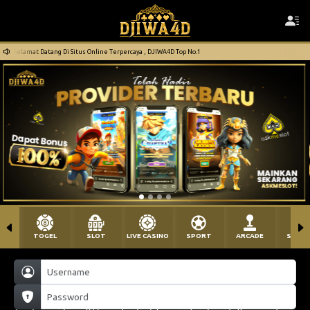
Selamat Datang Di Situs Online Terpercaya , DJIWA4D Top No.1
TOGEL
SLOT
LIVE CASINO
SPORT
ARCADE
SABU